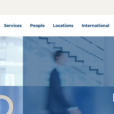
Services
People
Locations
International
nterseiten
Services Unterseiten
International U