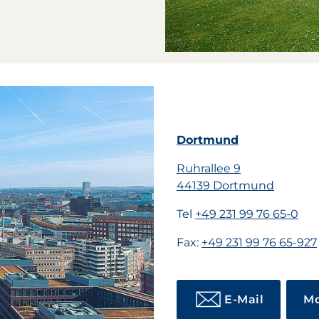
Dortmund
Ruhrallee 9
44139 Dortmund
Tel
+49 231 99 76 65-0
Fax:
+49 231 99 76 65-927
E-Mail
Mo