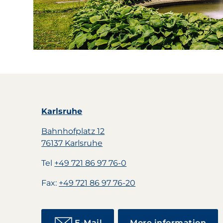
Karlsruhe
Bahnhofplatz 12
76137 Karlsruhe
Tel
+49 721 86 97 76-0
Fax:
+49 721 86 97 76-20
E-Mail
More information