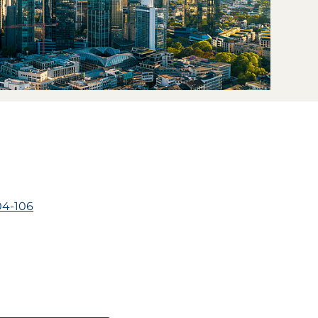
04-106