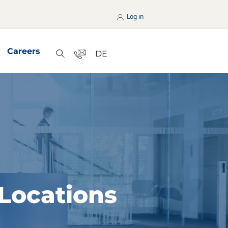
Log in
Careers
Contact
DE
Search
nterseiten
Locations